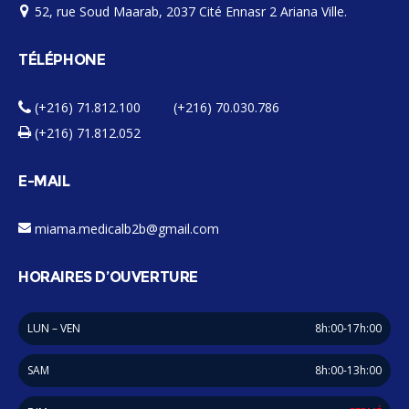
52, rue Soud Maarab, 2037 Cité Ennasr 2 Ariana Ville.
TÉLÉPHONE
(+216) 71.812.100 (+216) 70.030.786
(+216) 71.812.052
E-MAIL
miama.medicalb2b@gmail.com
HORAIRES D’OUVERTURE
LUN – VEN
8h:00-17h:00
SAM
8h:00-13h:00