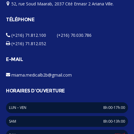
52, rue Soud Maarab, 2037 Cité Ennasr 2 Ariana Ville.
TÉLÉPHONE
(+216) 71.812.100 (+216) 70.030.786
(+216) 71.812.052
E-MAIL
miama.medicalb2b@gmail.com
HORAIRES D’OUVERTURE
LUN – VEN
8h:00-17h:00
SAM
8h:00-13h:00