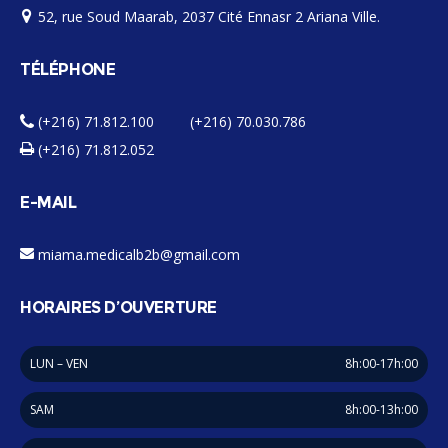
52, rue Soud Maarab, 2037 Cité Ennasr 2 Ariana Ville.
TÉLÉPHONE
(+216) 71.812.100 (+216) 70.030.786
(+216) 71.812.052
E-MAIL
miama.medicalb2b@gmail.com
HORAIRES D’OUVERTURE
LUN – VEN
8h:00-17h:00
SAM
8h:00-13h:00