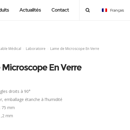
uits
Actualités
Contact
Français
ble Médical
Laboratoire
Lame de Microscope En Verre
 Microscope En Verre
les droits à 90°
r, emballage étanche à l’humidité
 x 75 mm
 1,2 mm