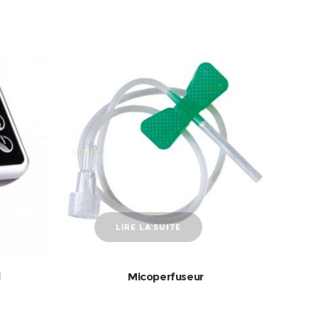
LIRE LA SUITE
l
Micoperfuseur