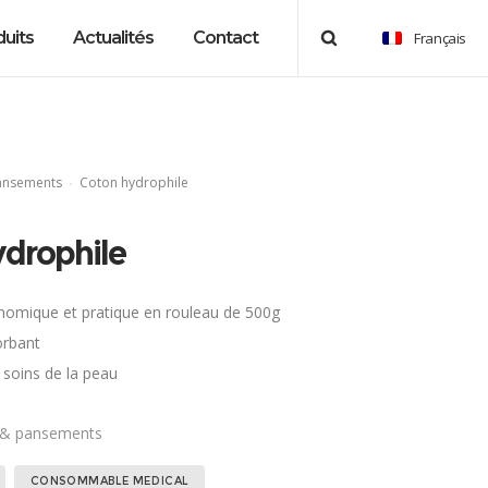
uits
Actualités
Contact
Français
ansements
Coton hydrophile
ydrophile
nomique et pratique en rouleau de 500g
orbant
 soins de la peau
 & pansements
Étiquettes :
,
,
,
,
,
,
,
,
CONSOMMABLE MEDICAL