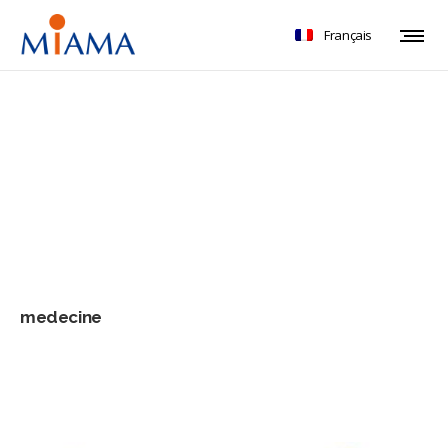
Français
medecine
medecine