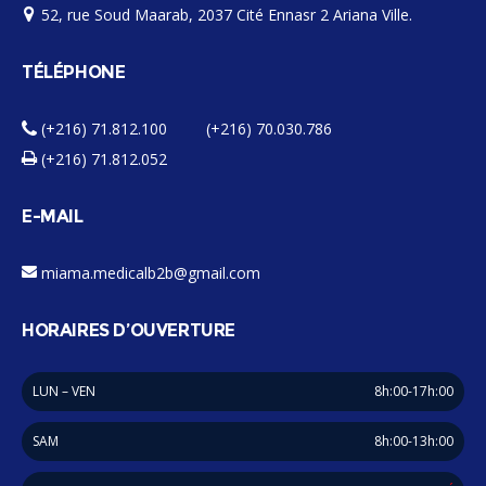
52, rue Soud Maarab, 2037 Cité Ennasr 2 Ariana Ville.
TÉLÉPHONE
(+216) 71.812.100 (+216) 70.030.786
(+216) 71.812.052
E-MAIL
miama.medicalb2b@gmail.com
HORAIRES D’OUVERTURE
LUN – VEN
8h:00-17h:00
SAM
8h:00-13h:00