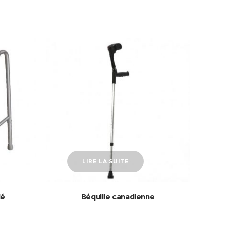
LIRE LA SUITE
lé
Béquille canadienne