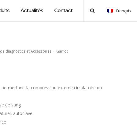
uits
Actualités
Contact
Français
de diagnostics et Accessoires
Garrot
l permettant la compression externe circulatoire du
rise de sang
turel, autoclave
nce