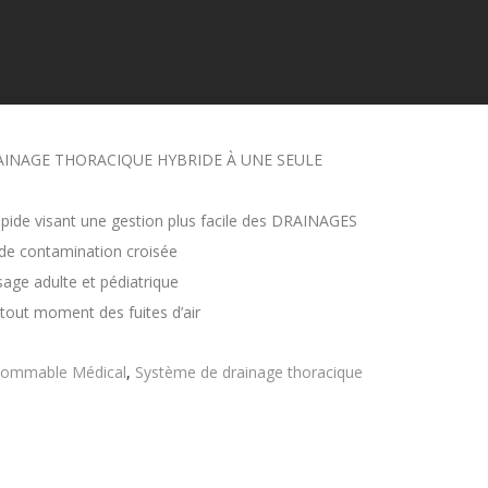
AINAGE THORACIQUE HYBRIDE À UNE SEULE
apide visant une gestion plus facile des DRAINAGES
e de contamination croisée
sage adulte et pédiatrique
 à tout moment des fuites d’air
ommable Médical
,
Système de drainage thoracique