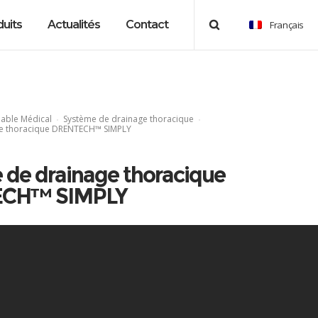
uits
Actualités
Contact
Français
ble Médical
Système de drainage thoracique
ge thoracique DRENTECH™ SIMPLY
 de drainage thoracique
CH™ SIMPLY