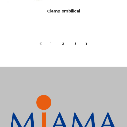
Clamp ombilical
PREV
1
2
3
NEXT