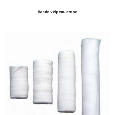
Bande velpeau crepe