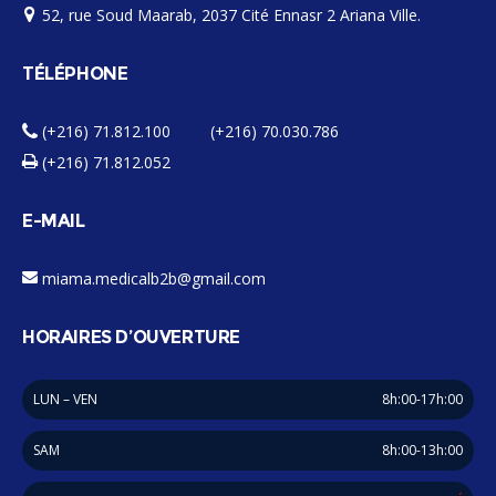
52, rue Soud Maarab, 2037 Cité Ennasr 2 Ariana Ville.
TÉLÉPHONE
(+216) 71.812.100 (+216) 70.030.786
(+216) 71.812.052
E-MAIL
miama.medicalb2b@gmail.com
HORAIRES D’OUVERTURE
LUN – VEN
8h:00-17h:00
SAM
8h:00-13h:00