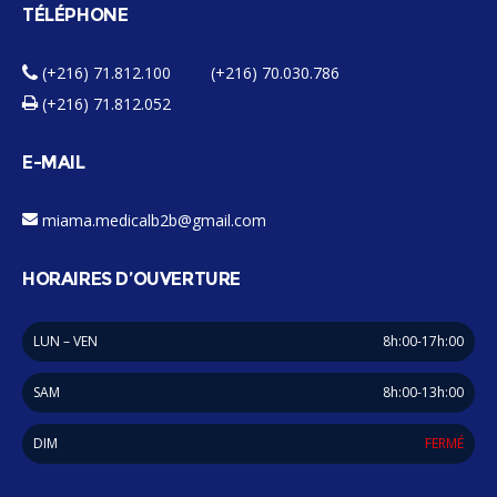
TÉLÉPHONE
(+216) 71.812.100 (+216) 70.030.786
(+216) 71.812.052
E-MAIL
miama.medicalb2b@gmail.com
HORAIRES D’OUVERTURE
LUN – VEN
8h:00-17h:00
SAM
8h:00-13h:00
DIM
FERMÉ