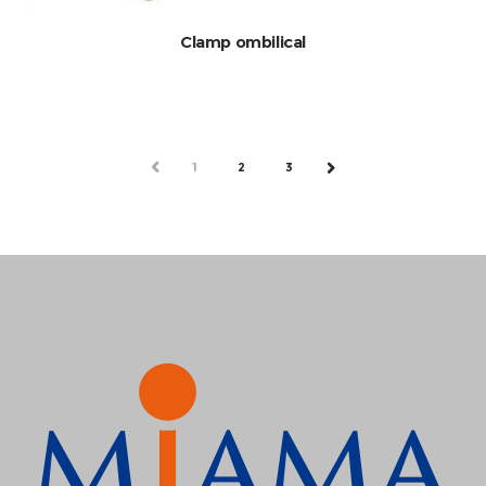
Clamp ombilical
PREV
1
2
3
NEXT