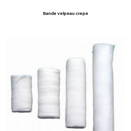
Bande velpeau crepe