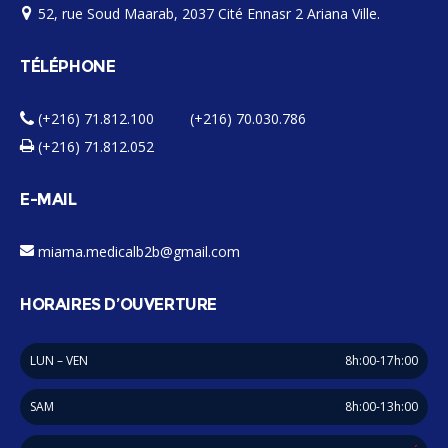
52, rue Soud Maarab, 2037 Cité Ennasr 2 Ariana Ville.
TÉLÉPHONE
(+216) 71.812.100 (+216) 70.030.786
(+216) 71.812.052
E-MAIL
miama.medicalb2b@gmail.com
HORAIRES D’OUVERTURE
LUN – VEN
8h:00-17h:00
SAM
8h:00-13h:00