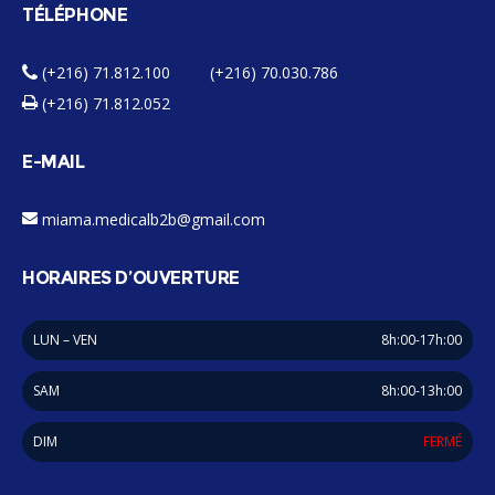
TÉLÉPHONE
(+216) 71.812.100 (+216) 70.030.786
(+216) 71.812.052
E-MAIL
miama.medicalb2b@gmail.com
HORAIRES D’OUVERTURE
LUN – VEN
8h:00-17h:00
SAM
8h:00-13h:00
DIM
FERMÉ