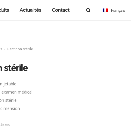
uits
Actualités
Contact
Français
ns
Gant non stérile
 stérile
n jetable
t examen médical
n stérile
dimension
ctions